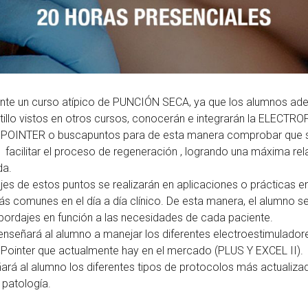
te un curso atípico de PUNCIÓN SECA, ya que los alumnos ad
tillo vistos en otros cursos, conocerán e integrarán la ELECT
 POINTER o buscapuntos para de esta manera comprobar que s
 facilitar el proceso de regeneración , logrando una máxima rela
da.
es de estos puntos se realizarán en aplicaciones o prácticas e
ás comunes en el día a día clínico. De esta manera, el alumno s
abordajes en función a las necesidades de cada paciente.
 enseñará al alumno a manejar los diferentes electroestimulado
s Pointer que actualmente hay en el mercado (PLUS Y EXCEL II).
ará al alumno los diferentes tipos de protocolos más actualizad
a patología.