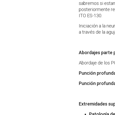
sabremos si estam
posteriormente rea
ITO ES-130.
Iniciación a la ne
a través de la agu
Abordajes parte 
Abordaje de los 
Punción
profund
Punción profunda
Extremidades sup
Patología d