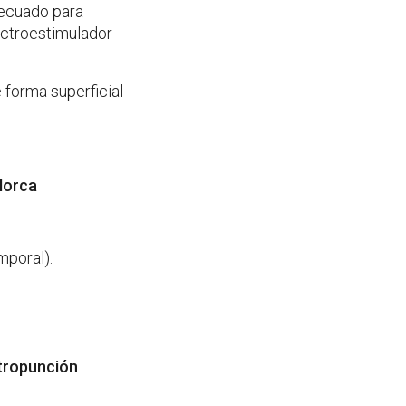
decuado para
ectroestimulador
 forma superficial
lorca
mporal).
ctropunción