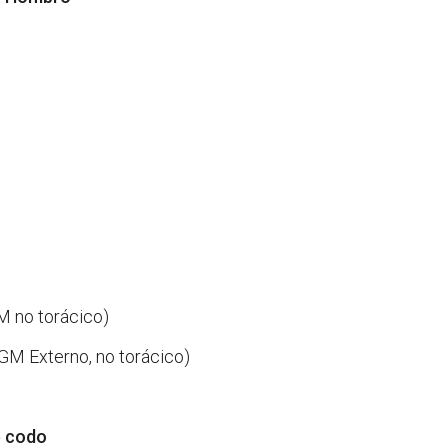
M no torácico)
M Externo, no torácico)
e codo