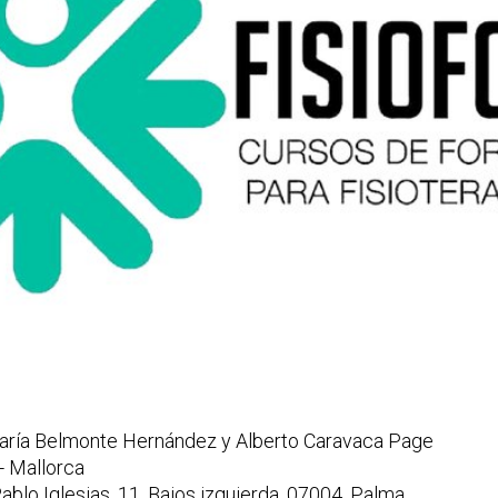
ría Belmonte Hernández y Alberto Caravaca Page
- Mallorca
ablo Iglesias, 11, Bajos izquierda, 07004, Palma