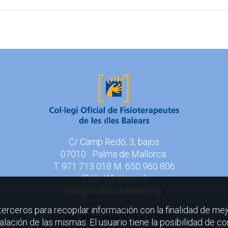
C/ Camp Redó, 3, bajos
07010 · Palma de Mallorca
T. 971 713 018 M. 650 960 806
(Sólo Whatsapp)
info@colfisiobalear.org
 terceros para recopilar información con la finalidad de mej
Horario:
Lunes a Viernes
de 8.00h a 16.00h.
lación de las mismas. El usuario tiene la posibilidad de co