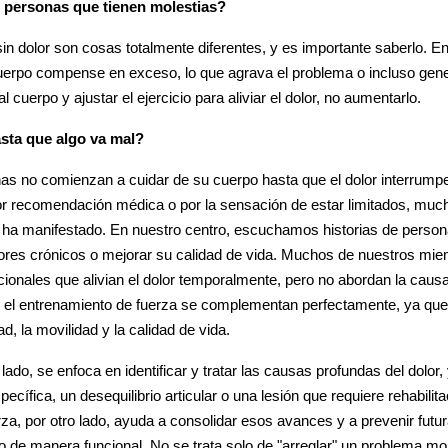
as personas que tienen molestias?
sin dolor son cosas totalmente diferentes, y es importante saberlo. En
uerpo compense en exceso, lo que agrava el problema o incluso gen
l cuerpo y ajustar el ejercicio para aliviar el dolor, no aumentarlo.
sta que algo va mal?
s no comienzan a cuidar de su cuerpo hasta que el dolor interrumpe 
por recomendación médica o por la sensación de estar limitados, mu
 ha manifestado. En nuestro centro, escuchamos historias de person
lores crónicos o mejorar su calidad de vida. Muchos de nuestros m
icionales que alivian el dolor temporalmente, pero no abordan la cau
a y el entrenamiento de fuerza se complementan perfectamente, ya q
ad, la movilidad y la calidad de vida.
n lado, se enfoca en identificar y tratar las causas profundas del dolor
ecífica, un desequilibrio articular o una lesión que requiere rehabilita
za, por otro lado, ayuda a consolidar esos avances y a prevenir futu
po de manera funcional. No se trata solo de "arreglar" un problema 