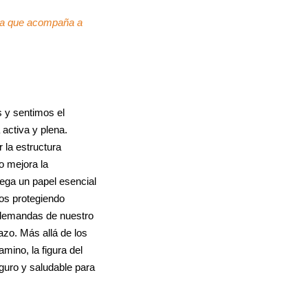
dora que acompaña a
s y sentimos el
 activa y plena.
r la estructura
o mejora la
uega un papel esencial
mos protegiendo
s demandas de nuestro
azo. Más allá de los
amino, la figura del
eguro y saludable para