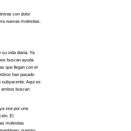
trenar con dolor
era nuevas molestias.
su vida diaria. Ya
chos buscan ayuda
as que llegan con el
iembros han pasado
sa subyacente. Aquí es
ue ambos buscan
, ya sea por una
ción. El
ras molestias
momentáneo; nuestro