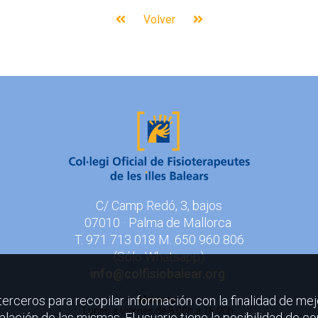
Volver
C/ Camp Redó, 3, bajos
07010 · Palma de Mallorca
T. 971 713 018 M. 650 960 806
(Sólo Whatsapp)
info@colfisiobalear.org
 terceros para recopilar información con la finalidad de mej
Horario:
Lunes a Viernes
de 8.00h a 16.00h.
lación de las mismas. El usuario tiene la posibilidad de co