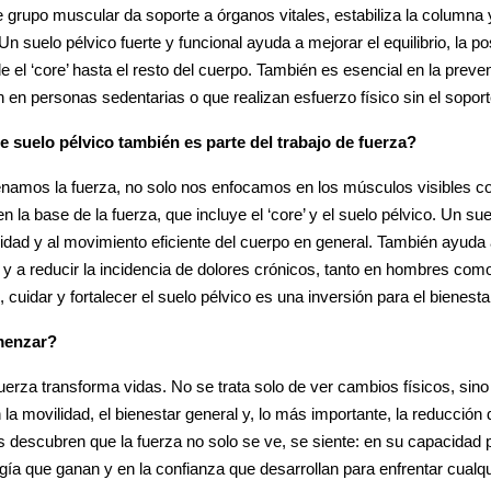
grupo muscular da soporte a órganos vitales, estabiliza la columna 
n suelo pélvico fuerte y funcional ayuda a mejorar el equilibrio, la po
de el ‘core’ hasta el resto del cuerpo. También es esencial en la prev
en personas sedentarias o que realizan esfuerzo físico sin el soport
 suelo pélvico también es parte del trabajo de fuerza?
namos la fuerza, no solo nos enfocamos en los músculos visibles c
 la base de la fuerza, que incluye el ‘core’ y el suelo pélvico. Un sue
ilidad y al movimiento eficiente del cuerpo en general. También ayuda 
 y a reducir la incidencia de dolores crónicos, tanto en hombres com
, cuidar y fortalecer el suelo pélvico es una inversión para el bienestar
menzar?
uerza transforma vidas. No se trata solo de ver cambios físicos, sin
la movilidad, el bienestar general y, lo más importante, la reducción 
s descubren que la fuerza no solo se ve, se siente: en su capacidad
rgía que ganan y en la confianza que desarrollan para enfrentar cualqu