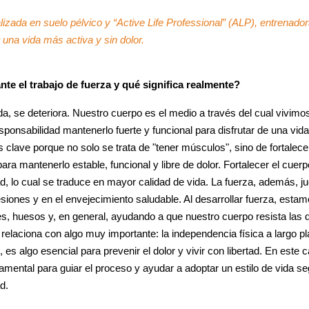
alizada en suelo pélvico y “Active Life Professional” (ALP), entrena
una vida más activa y sin dolor.
te el trabajo de fuerza y qué significa realmente?
da, se deteriora. Nuestro cuerpo es el medio a través del cual vivimo
ponsabilidad mantenerlo fuerte y funcional para disfrutar de una vida
s clave porque no solo se trata de "tener músculos", sino de fortalece
ra mantenerlo estable, funcional y libre de dolor. Fortalecer el cuerp
ad, lo cual se traduce en mayor calidad de vida. La fuerza, además, j
esiones y en el envejecimiento saludable. Al desarrollar fuerza, esta
es, huesos y, en general, ayudando a que nuestro cuerpo resista la
 relaciona con algo muy importante: la independencia física a largo pl
 es algo esencial para prevenir el dolor y vivir con libertad. En este c
damental para guiar el proceso y ayudar a adoptar un estilo de vida s
d.