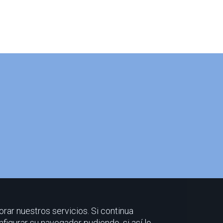
orar nuestros servicios. Si continua
nfigurar su navegador pudiendo, si así lo