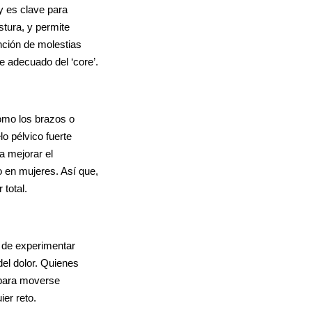
y es clave para
stura, y permite
ención de molestias
e adecuado del ‘core’.
omo los brazos o
lo pélvico fuerte
a mejorar el
o en mujeres. Así que,
 total.
o de experimentar
del dolor. Quienes
 para moverse
ier reto.