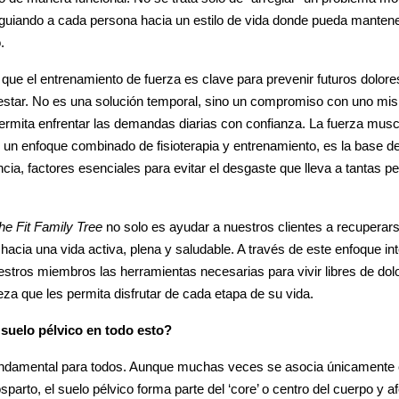
guiando a cada persona hacia un estilo de vida donde pueda mantener
.
e el entrenamiento de fuerza es clave para prevenir futuros dolores
estar. No es una solución temporal, sino un compromiso con uno mis
ermita enfrentar las demandas diarias con confianza. La fuerza musc
 un enfoque combinado de fisioterapia y entrenamiento, es la base de 
ncia, factores esenciales para evitar el desgaste que lleva a tantas pe
he Fit Family Tree
no solo es ayudar a nuestros clientes a recuperars
hacia una vida activa, plena y saludable. A través de este enfoque int
tros miembros las herramientas necesarias para vivir libres de dolor
eza que les permita disfrutar de cada etapa de su vida.
 suelo pélvico en todo esto?
fundamental para todos. Aunque muchas veces se asocia únicamente
arto, el suelo pélvico forma parte del ‘core’ o centro del cuerpo y a